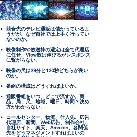
競合先のテレビ通販は儲かっているよ
うだが、なぜ自社では上手く行ってい
ないのか。
映像制作や放送枠の選定は全て代理店
に任せ、View数は伸びるがレスポンス
に繋がらない。
映像の尺は29分と120秒どちらが良い
のか。
番組の構成はどうすればよいか。
​通販番組をいつ、どこで流すか。商
品、局、尺、地域、曜日、時間？決め
方がわからない。
コールセンター、物流、仕入先、広告
代理店、新聞、Web広告、制作会社、
自社サイト、楽天、Amazon、各関係
先をどうマネジメントすればよいの