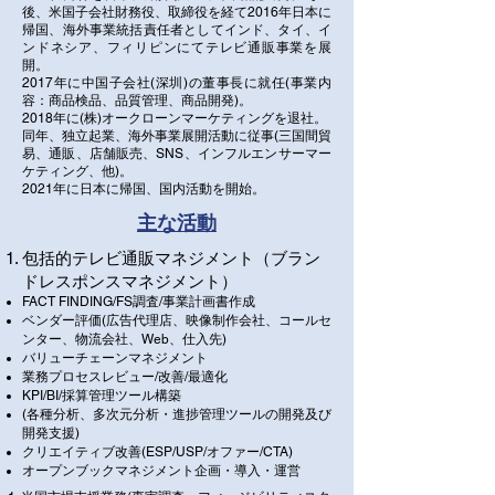
後、米国子会社財務役、取締役を経て2016年日本に
帰国、海外事業統括責任者としてインド、タイ、イ
ンドネシア、フィリピンにてテレビ通販事業を展
開。
2017年に中国子会社(深圳)の董事長に就任(事業内
容：商品検品、品質管理、商品開発)。
2018年に(株)オークローンマーケティングを退社。
同年、独立起業、海外事業展開活動に従事(三国間貿
易、通販、店舗販売、SNS、インフルエンサーマー
ケティング、他)。
2021年に日本に帰国、国内活動を開始。
主な活動
包括的テレビ通販マネジメント（ブラン
ドレスポンスマネジメント）
FACT FINDING/FS調査/事業計画書作成
ベンダー評価(広告代理店、映像制作会社、コールセ
ンター、物流会社、Web、仕入先)
バリューチェーンマネジメント
業務プロセスレビュー/改善/最適化
KPI/BI/採算管理ツール構築
(各種分析、多次元分析・進捗管理ツールの開発及び
開発支援)
クリエイティブ改善(ESP/USP/オファー/CTA)
​オープンブックマネジメント企画・導入・運営