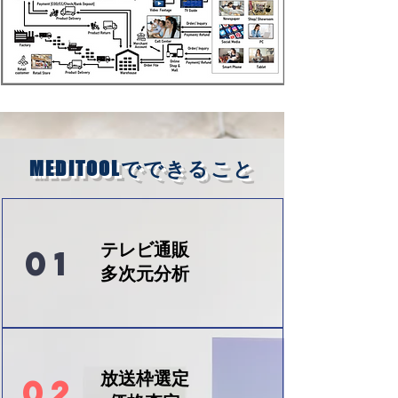
MEDITOOL
でできること
テレビ通販
01
​多次元分析
放送枠選定
02